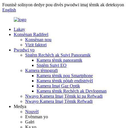
Founisè solisyon dedye pou divès pwodwi imaj tèmik ak deteksyon
English
Lakay
Konsènan Radifeel
Konsènan nou
Vizit faktori
Pwodwi yo
Sistèm Rechèch ak Suivi Panoramik
Kamera tèmik panoramik
Sistèm Suivi EO
Kamera tèmografi
Kamera tèmik pou Smartphone
Kamera tèmik pòtab endistriyèl
Kamera Imaj Gaz Optik
Kamera tèmik Rechèch ak Devlopman
Nwayo Kamera Imaj Tèmik ki pa Refwadi
Nwayo Kamera Imaj Tèmik Refwadi
Medya
Nouvèl
Evènman yo
Galri
Ka yo