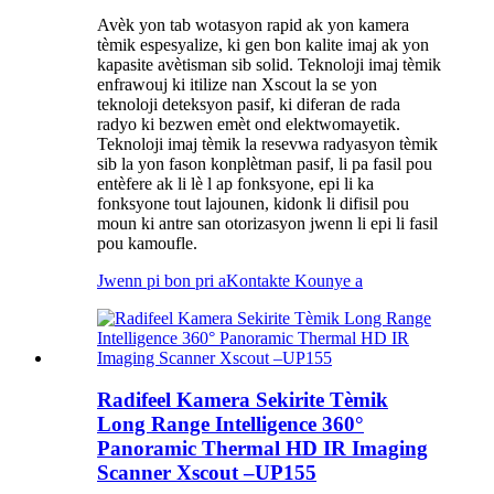
Avèk yon tab wotasyon rapid ak yon kamera
tèmik espesyalize, ki gen bon kalite imaj ak yon
kapasite avètisman sib solid. Teknoloji imaj tèmik
enfrawouj ki itilize nan Xscout la se yon
teknoloji deteksyon pasif, ki diferan de rada
radyo ki bezwen emèt ond elektwomayetik.
Teknoloji imaj tèmik la resevwa radyasyon tèmik
sib la yon fason konplètman pasif, li pa fasil pou
entèfere ak li lè l ap fonksyone, epi li ka
fonksyone tout lajounen, kidonk li difisil pou
moun ki antre san otorizasyon jwenn li epi li fasil
pou kamoufle.
Jwenn pi bon pri a
Kontakte Kounye a
Radifeel Kamera Sekirite Tèmik
Long Range Intelligence 360°
Panoramic Thermal HD IR Imaging
Scanner Xscout –UP155