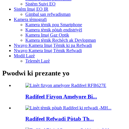
Sistèm Suivi EO
Sistèm Imaj EO IR
Gimbal san refwadisman
Kamera tèmografi
Kamera tèmik pou Smartphone
Kamera tèmik pòtab endistriyèl
Kamera Imaj Gaz Optik
Kamera tèmik Rechèch ak Devlopman
Nwayo Kamera Imaj Tèmik ki pa Refwadi
Nwayo Kamera Imaj Tèmik Refwadi
Modil Lazè
Telemèt Lazè
Pwodwi ki prezante yo
Radifeel Fizyon Amelyore Bi...
Radifeel Refwadi Pòtab Th...