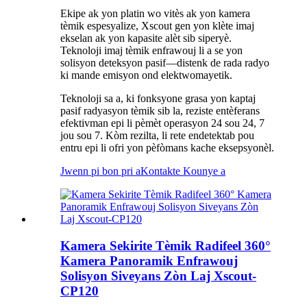
Ekipe ak yon platin wo vitès ak yon kamera
tèmik espesyalize, Xscout gen yon klète imaj
ekselan ak yon kapasite alèt sib siperyè.
Teknoloji imaj tèmik enfrawouj li a se yon
solisyon deteksyon pasif—distenk de rada radyo
ki mande emisyon ond elektwomayetik.
Teknoloji sa a, ki fonksyone grasa yon kaptaj
pasif radyasyon tèmik sib la, reziste entèferans
efektivman epi li pèmèt operasyon 24 sou 24, 7
jou sou 7. Kòm rezilta, li rete endetektab pou
entru epi li ofri yon pèfòmans kache eksepsyonèl.
Jwenn pi bon pri a
Kontakte Kounye a
Kamera Sekirite Tèmik Radifeel 360°
Kamera Panoramik Enfrawouj
Solisyon Siveyans Zòn Laj Xscout-
CP120