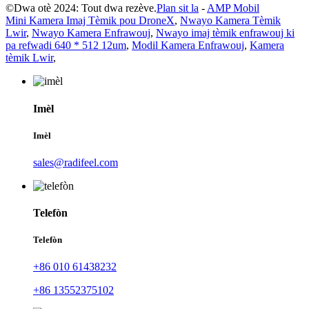
©Dwa otè 2024: Tout dwa rezève.
Plan sit la
-
AMP Mobil
Mini Kamera Imaj Tèmik pou DroneX
,
Nwayo Kamera Tèmik
Lwir
,
Nwayo Kamera Enfrawouj
,
Nwayo imaj tèmik enfrawouj ki
pa refwadi 640 * 512 12um
,
Modil Kamera Enfrawouj
,
Kamera
tèmik Lwir
,
Imèl
Imèl
sales@radifeel.com
Telefòn
Telefòn
+86 010 61438232
+86 13552375102