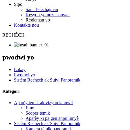
Sipò
Sant Telechajman
Kesyon yo poze souvan
Règleman yo
Kontakte nou
RECHÈCH
pwodwi yo
Lakay
Pwodwi yo
Sistèm Rechèch ak Suivi Panoramik
Kategori
Aparèy tèmik ak vizyon lannwit
Jimo
Scopes tèmik
Aparèy ki pa gen anpil limyè
Sistèm Rechèch ak Suivi Panoramik
Kamera tèmik panoramik