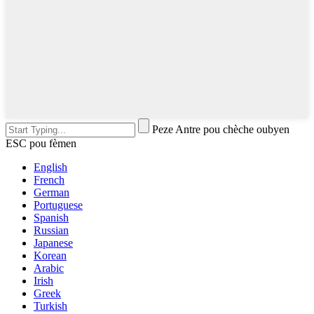
Peze Antre pou chèche oubyen
ESC pou fèmen
English
French
German
Portuguese
Spanish
Russian
Japanese
Korean
Arabic
Irish
Greek
Turkish