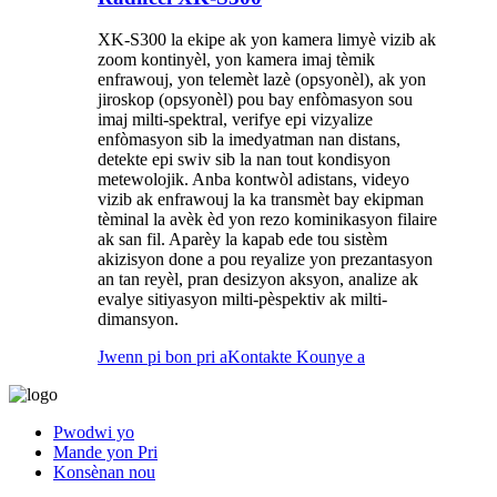
XK-S300 la ekipe ak yon kamera limyè vizib ak
zoom kontinyèl, yon kamera imaj tèmik
enfrawouj, yon telemèt lazè (opsyonèl), ak yon
jiroskop (opsyonèl) pou bay enfòmasyon sou
imaj milti-spektral, verifye epi vizyalize
enfòmasyon sib la imedyatman nan distans,
detekte epi swiv sib la nan tout kondisyon
metewolojik. Anba kontwòl adistans, videyo
vizib ak enfrawouj la ka transmèt bay ekipman
tèminal la avèk èd yon rezo kominikasyon filaire
ak san fil. Aparèy la kapab ede tou sistèm
akizisyon done a pou reyalize yon prezantasyon
an tan reyèl, pran desizyon aksyon, analize ak
evalye sitiyasyon milti-pèspektiv ak milti-
dimansyon.
Jwenn pi bon pri a
Kontakte Kounye a
Pwodwi yo
Mande yon Pri
Konsènan nou