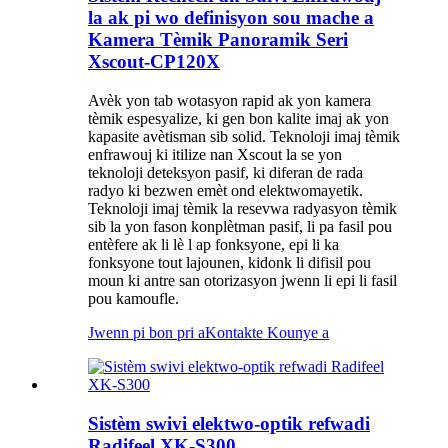
la ak pi wo definisyon sou mache a
Kamera Tèmik Panoramik Seri
Xscout-CP120X
Avèk yon tab wotasyon rapid ak yon kamera
tèmik espesyalize, ki gen bon kalite imaj ak yon
kapasite avètisman sib solid. Teknoloji imaj tèmik
enfrawouj ki itilize nan Xscout la se yon
teknoloji deteksyon pasif, ki diferan de rada
radyo ki bezwen emèt ond elektwomayetik.
Teknoloji imaj tèmik la resevwa radyasyon tèmik
sib la yon fason konplètman pasif, li pa fasil pou
entèfere ak li lè l ap fonksyone, epi li ka
fonksyone tout lajounen, kidonk li difisil pou
moun ki antre san otorizasyon jwenn li epi li fasil
pou kamoufle.
Jwenn pi bon pri a
Kontakte Kounye a
Sistèm swivi elektwo-optik refwadi
Radifeel XK-S300