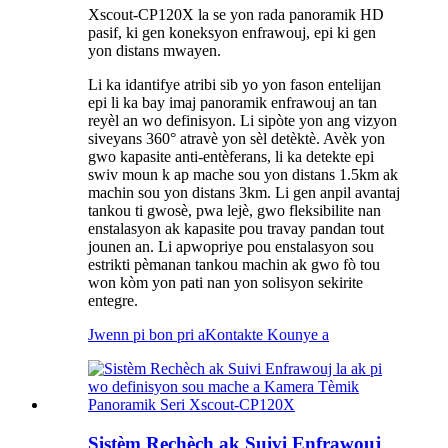
Xscout-CP120X la se yon rada panoramik HD
pasif, ki gen koneksyon enfrawouj, epi ki gen
yon distans mwayen.
Li ka idantifye atribi sib yo yon fason entelijan
epi li ka bay imaj panoramik enfrawouj an tan
reyèl an wo definisyon. Li sipòte yon ang vizyon
siveyans 360° atravè yon sèl detèktè. Avèk yon
gwo kapasite anti-entèferans, li ka detekte epi
swiv moun k ap mache sou yon distans 1.5km ak
machin sou yon distans 3km. Li gen anpil avantaj
tankou ti gwosè, pwa lejè, gwo fleksibilite nan
enstalasyon ak kapasite pou travay pandan tout
jounen an. Li apwopriye pou enstalasyon sou
estrikti pèmanan tankou machin ak gwo fò tou
won kòm yon pati nan yon solisyon sekirite
entegre.
Jwenn pi bon pri a
Kontakte Kounye a
Sistèm Rechèch ak Suivi Enfrawouj